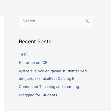
S
e
a
Recent Posts
r
c
Test
h
Historien om CF
f
Kjære alle nye og gamle studenter ved
o
det juridiske fakultet i Oslo og BI!
r
Connected Teaching and Learning
:
Blogging for Students