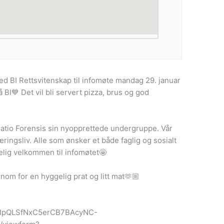
 ved BI Rettsvitenskap til infomøte mandag 29. januar
å BI💙 Det vil bli servert pizza, brus og god
gatio Forensis sin nyopprettede undergruppe. Vår
æringsliv. Alle som ønsker et både faglig og sosialt
elig velkommen til infomøtet🤩
nom for en hyggelig prat og litt mat🫶🏼
1FAIpQLSfNxC5erCB7BAcyNC-