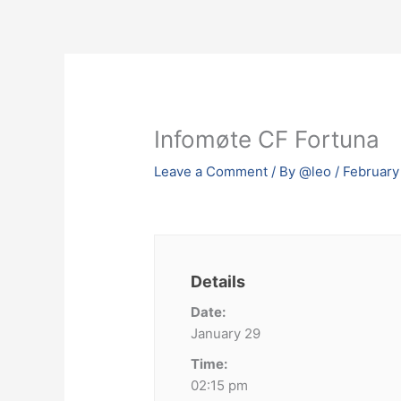
Skip
to
content
Infomøte CF Fortuna
Leave a Comment
/ By
@leo
/
February
Details
Date:
January 29
Time:
02:15 pm