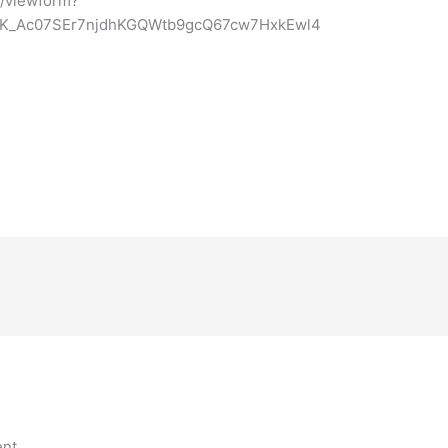
/viewform?
aK_Ac07SEr7njdhKGQWtb9gcQ67cw7HxkEwl4
nt.