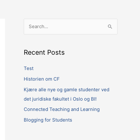
S
e
a
Recent Posts
r
c
Test
h
Historien om CF
f
Kjære alle nye og gamle studenter ved
o
det juridiske fakultet i Oslo og BI!
r
Connected Teaching and Learning
:
Blogging for Students