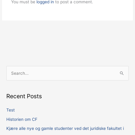
You must be
logged in
to post a comment.
S
e
a
Recent Posts
r
c
Test
h
Historien om CF
f
Kjære alle nye og gamle studenter ved det juridiske fakultet i
o