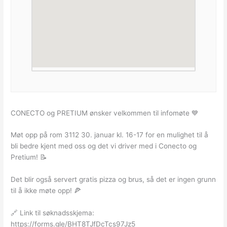
CONECTO og PRETIUM ønsker velkommen til infomøte 💙
Møt opp på rom 3112 30. januar kl. 16-17 for en mulighet til å
bli bedre kjent med oss og det vi driver med i Conecto og
Pretium! 📝
Det blir også servert gratis pizza og brus, så det er ingen grunn
til å ikke møte opp! 🍕
🔗 Link til søknadsskjema:
https://forms.gle/BHT8TJfDcTcs97Jz5