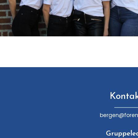
Konta
bergen@foren
Gruppele