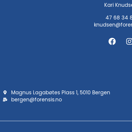
Kari Knuds
47 68 34 
knudsen@foren
F
I
a
c
e
t
b
o
o
r
k
Magnus Lagabøtes Plass 1, 5010 Bergen
bergen@forensis.no