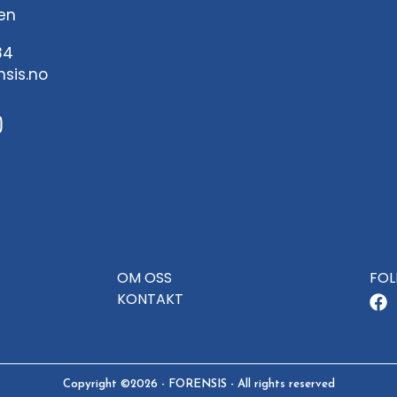
en
84
sis.no
n
s
a
g
a
OM OSS
FOL
m
KONTAKT
F
Copyright ©2026 - FORENSIS - All rights reserved