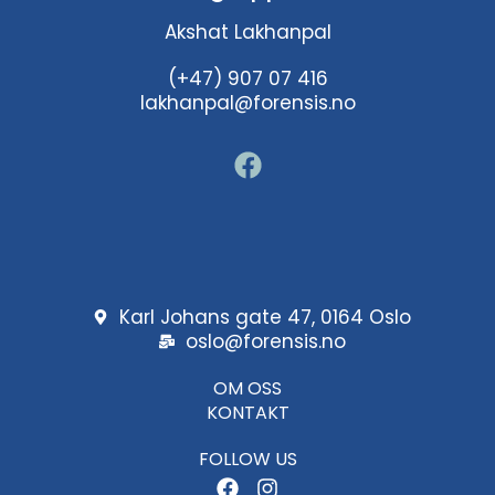
Akshat Lakhanpal
(+47) 907 07 416
lakhanpal@forensis.no
F
a
c
e
b
o
o
Karl Johans gate 47, 0164 Oslo
k
oslo@forensis.no
OM OSS
KONTAKT
FOLLOW US