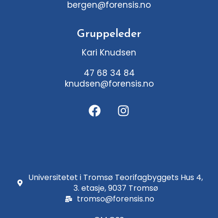
bergen@forensis.no
Gruppeleder
Kari Knudsen
47 68 34 84
knudsen@forensis.no
F
I
a
n
c
s
e
t
b
a
o
g
o
r
Universitetet i Tromsø Teorifagbyggets Hus 4,
k
a
3. etasje, 9037 Tromsø
tromso@forensis.no
m