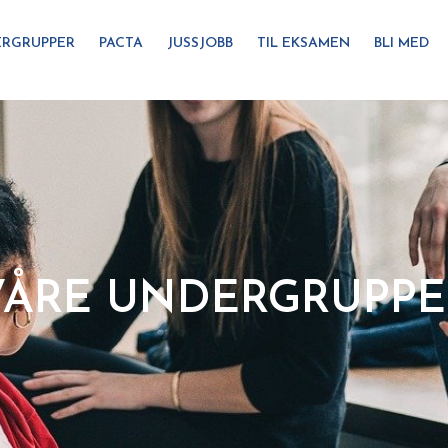
RGRUPPER
PACTA
JUSSJOBB
TIL EKSAMEN
BLI MED
VÅRE UNDERGRUPPE