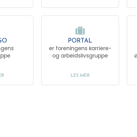
GO
PORTAL
ngens
er foreningens karriere-
uppe
og arbeidslivsgruppe
ø
ER
LES MER