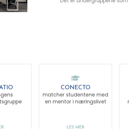
Det er undergruppene som e
ATIO
CONECTO
ngens
matcher studentene med
tsgruppe
en mentor i næringslivet
ER
LES MER