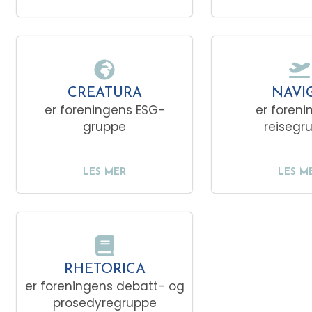
CREATURA
NAVI
er foreningens ESG-
er foreni
gruppe
reisegr
LES MER
LES M
RHETORICA
er foreningens debatt- og
prosedyregruppe